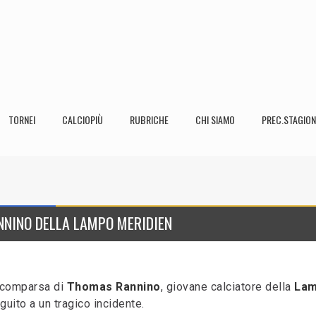
TORNEI
CALCIOPIÙ
RUBRICHE
CHI SIAMO
PREC.STAGION
NNINO DELLA LAMPO MERIDIEN
 scomparsa di
Thomas Rannino
, giovane calciatore della
La
guito a un tragico incidente.