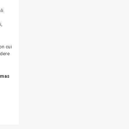
i.
i,
on cui
edere
omas