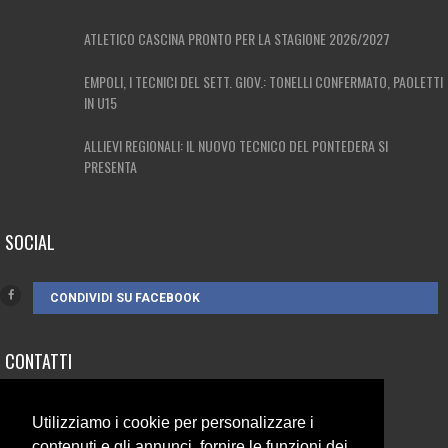
ATLETICO CASCINA PRONTO PER LA STAGIONE 2026/2027
EMPOLI, I TECNICI DEL SETT. GIOV.: TONELLI CONFERMATO, PAOLETTI
IN U15
ALLIEVI REGIONALI: IL NUOVO TECNICO DEL PONTEDERA SI
PRESENTA
SOCIAL
CONDIVIDI SU FACEBOOK
CONTATTI
3385262752
Utilizziamo i cookie per personalizzare i
info@campionando.it
contenuti e gli annunci, fornire le funzioni dei