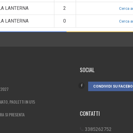
LA LANTERNA
2
Cerca ar
LA LANTERNA
0
Cerca ar
SOCIAL
CONDIVIDI SU FACEB
/2027
MATO, PAOLETTI IN U15
CONTATTI
ERA SI PRESENTA
3385262752