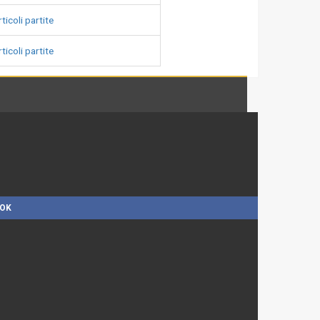
ticoli partite
ticoli partite
OOK