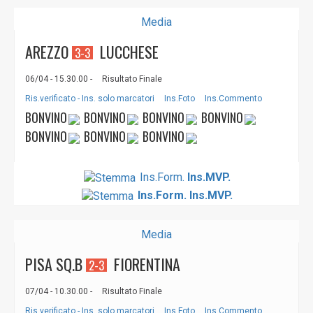
Media
AREZZO
LUCCHESE
3-3
06/04 - 15.30.00 -
Risultato Finale
Ris.verificato - Ins. solo marcatori
Ins.Foto
Ins.Commento
BONVINO
BONVINO
BONVINO
BONVINO
BONVINO
BONVINO
BONVINO
Ins.Form.
Ins.MVP.
Ins.Form.
Ins.MVP.
Media
PISA SQ.B
FIORENTINA
2-3
07/04 - 10.30.00 -
Risultato Finale
Ris.verificato - Ins. solo marcatori
Ins.Foto
Ins.Commento