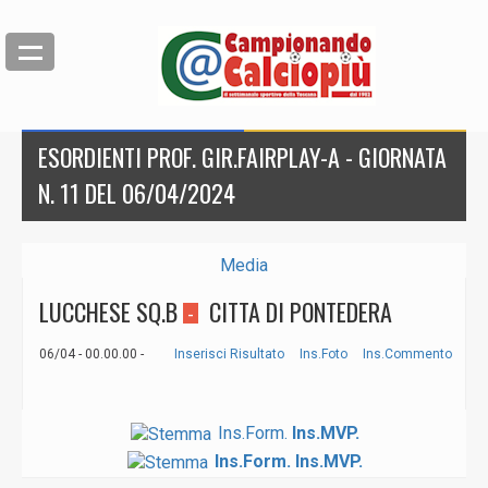
ESORDIENTI PROF. GIR.FAIRPLAY-A - GIORNATA
N. 11 DEL 06/04/2024
Media
LUCCHESE SQ.B
CITTA DI PONTEDERA
-
06/04 - 00.00.00 -
Inserisci Risultato
Ins.Foto
Ins.Commento
Ins.Form.
Ins.MVP.
Ins.Form.
Ins.MVP.