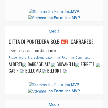
Ins.Form.
Ins.MVP.
Ins.Form.
Ins.MVP.
Media
CITTA DI PONTEDERA SQ.B
CARRARESE
4-2
07/04 - 12.00.00 -
Risultato Finale
Ris.verificato - Ins. solo marcatori
Ins.Foto
Ins.Commento
ALBERTI
BARBAGELATA
GIOVANELLI
FERRETTI
CASINI
BELLOMIA
BELFORTI
Ins.Form.
Ins.MVP.
Ins.Form.
Ins.MVP.
Media