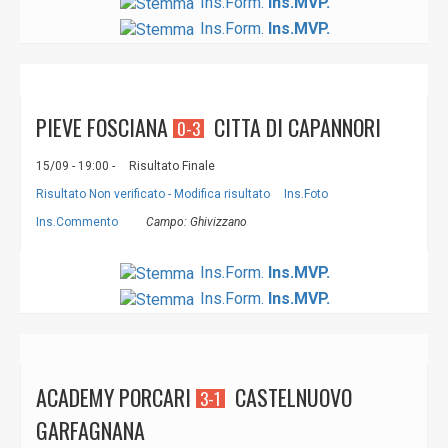
Ins.Form.
Ins.MVP.
Ins.Form.
Ins.MVP.
PIEVE FOSCIANA
CITTA DI CAPANNORI
0-3
15/09 - 19:00 -
Risultato Finale
Risultato Non verificato - Modifica risultato
Ins.Foto
Ins.Commento
Campo: Ghivizzano
Ins.Form.
Ins.MVP.
Ins.Form.
Ins.MVP.
ACADEMY PORCARI
CASTELNUOVO
3-1
GARFAGNANA