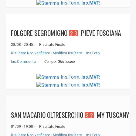
Ins.Form.
Ins.MVP.
FOLGORE SEGROMIGNO
PIEVE FOSCIANA
2-3
28/08 - 20:45 -
Risultato Finale
Risultato Non verificato - Modifica risultato
Ins.Foto
Ins.Commento
Campo: Ghivizzano
Ins.Form.
Ins.MVP.
Ins.Form.
Ins.MVP.
SAN MACARIO OLTRESERCHIO
MY TUSCANY
3-2
01/09 - 19:00 -
Risultato Finale
Risultato Non verificato - Modifica risultato
Ins.Foto