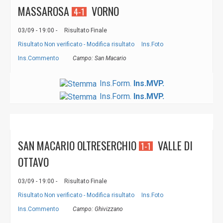
MASSAROSA
VORNO
4-1
03/09 - 19:00 -
Risultato Finale
Risultato Non verificato - Modifica risultato
Ins.Foto
Ins.Commento
Campo: San Macario
Ins.Form.
Ins.MVP.
Ins.Form.
Ins.MVP.
SAN MACARIO OLTRESERCHIO
VALLE DI
1-1
OTTAVO
03/09 - 19:00 -
Risultato Finale
Risultato Non verificato - Modifica risultato
Ins.Foto
Ins.Commento
Campo: Ghivizzano