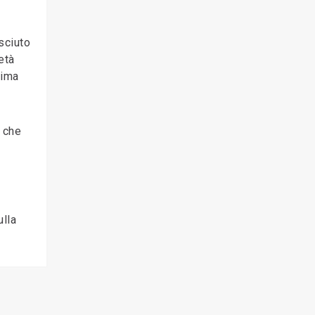
sciuto
età
rima
o che
ulla