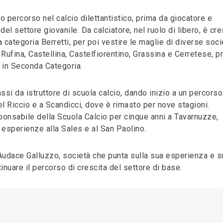
o percorso nel calcio dilettantistico, prima da giocatore e
 settore giovanile. Da calciatore, nel ruolo di libero, è cre
la categoria Berretti, per poi vestire le maglie di diverse soci
 Rufina, Castellina, Castelfiorentino, Grassina e Cerretese, p
o in Seconda Categoria.
assi da istruttore di scuola calcio, dando inizio a un percors
el Riccio e a Scandicci, dove è rimasto per nove stagioni.
ponsabile della Scuola Calcio per cinque anni a Tavarnuzze,
i esperienze alla Sales e al San Paolino.
ll'Audace Galluzzo, società che punta sulla sua esperienza e s
nuare il percorso di crescita del settore di base.